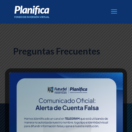
Preguntas Frecuentes
[faqs order=»ASC»]