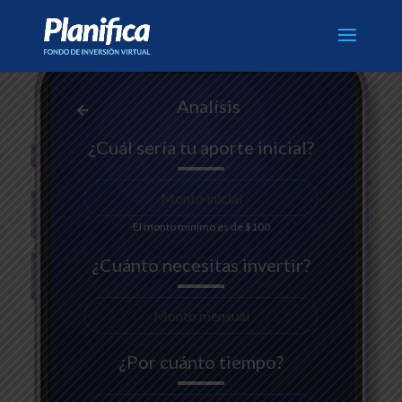
Analísis
¿Cuál sería tu aporte inicial?
El monto minimo es de $100
¿Cuánto necesitas invertir?
¿Por cuánto tiempo?