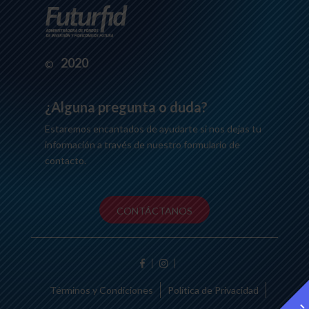
2020
©
¿Alguna pregunta o duda?
Estaremos encantados de ayudarte si nos dejas tu
información a través de nuestro formulario de
contacto.
CONTÁCTANOS
Términos y Condiciones
Política de Privacidad